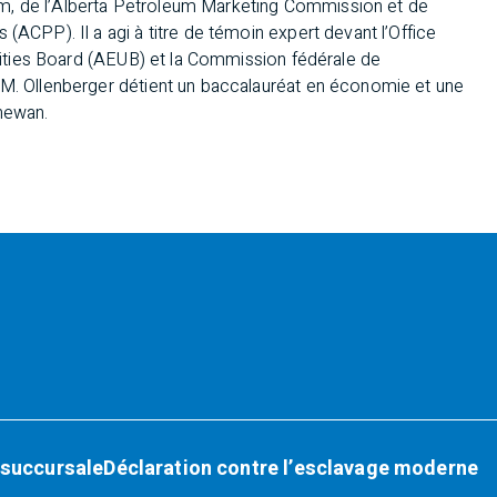
m, de l’Alberta Petroleum Marketing Commission et de
(ACPP). Il a agi à titre de témoin expert devant l’Office
tilities Board (AEUB) et la Commission fédérale de
 M. Ollenberger détient un baccalauréat en économie et une
hewan.
 succursale
Déclaration contre l’esclavage moderne