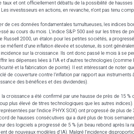
taux et ont officiellement débattu de la possibilité de hausses d
 Les investisseurs en actions, en revanche, n’ont pas tenu comp
er de ces données fondamentales tumultueuses, les indices bo
ssé au cours du mois. L’indice S&P 500 axé sur les titres de pr
ce Russell 2000, un étalon pour les petites sociétés, a progress
 se méfient d’une inflation élevée et soutenue, ils sont général
 incidence sur la croissance. Ils ont donc passé le mois à se pe
ffrir les dépenses liées à l’IA et d’autres technologies (comme 
écurité et la fabrication de pointe). Il est intéressant de noter q
clé de couverture contre l’inflation par rapport aux instruments
oissance des bénéfices et des dividendes).
de la croissance a été confirmé par une hausse de près de 1
up plus élevé de titres technologiques que les autres indices).
eprésentées par l’indice PHYX SOX) ont progressé de plus de 3
cord de hausses consécutives qui a duré plus de trois semain
eur des logiciels a progressé de 5 % (un beau rebond après la r
ment de nouveaux modèles d’IA). Malgré l’incidence disproporti