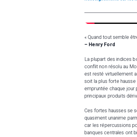
« Quand tout semble être
– Henry Ford
La plupart des indices b
conflit non résolu au M
est resté virtuellement 
soit la plus forte hausse
empruntée chaque jour pa
principaux produits dér
Ces fortes hausses se so
quasiment unanime parmi
car les répercussions pou
banques centrales ont bi