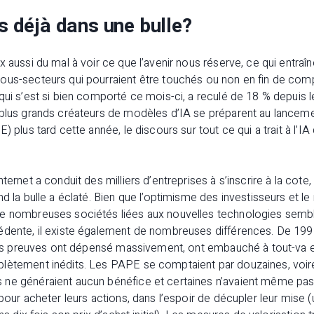
déjà dans une bulle?
 aussi du mal à voir ce que l’avenir nous réserve, ce qui entraîne
us-secteurs qui pourraient être touchés ou non en fin de compte
qui s’est si bien comporté ce mois-ci, a reculé de 18 % depuis l
 plus grands créateurs de modèles d’IA se préparent au lancem
) plus tard cette année, le discours sur tout ce qui a trait à l’IA
ternet a conduit des milliers d’entreprises à s’inscrire à la cote,
nd la bulle a éclaté. Bien que l’optimisme des investisseurs et 
de nombreuses sociétés liées aux nouvelles technologies semb
édente, il existe également de nombreuses différences. De 199
leurs preuves ont dépensé massivement, ont embauché à tout-va 
lètement inédits. Les PAPE se comptaient par douzaines, voir
ne généraient aucun bénéfice et certaines n’avaient même pas 
pour acheter leurs actions, dans l’espoir de décupler leur mise (