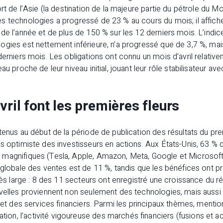
rt de l’Asie (la destination de la majeure partie du pétrole du Mo
s technologies a progressé de 23 % au cours du mois; il affic
de l’année et de plus de 150 % sur les 12 derniers mois. L’indi
ogies est nettement inférieure, n’a progressé que de 3,7 %, mai
derniers mois. Les obligations ont connu un mois d’avril relativ
eau proche de leur niveau initial, jouant leur rôle stabilisateur
vril font les premières fleurs
tenus au début de la période de publication des résultats du pre
s optimiste des investisseurs en actions. Aux États-Unis, 63 % 
magnifiques (Tesla, Apple, Amazon, Meta, Google et Microsoft)
 globale des ventes est de 11 %, tandis que les bénéfices ont 
très large : 8 des 11 secteurs ont enregistré une croissance du r
uvelles proviennent non seulement des technologies, mais aussi
e et des services financiers. Parmi les principaux thèmes, mentio
n, l’activité vigoureuse des marchés financiers (fusions et ac