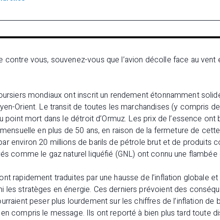
 contre vous, souvenez-vous que l’avion décolle face au vent et
oursiers mondiaux ont inscrit un rendement étonnamment solide 
oyen-Orient. Le transit de toutes les marchandises (y compris d
au point mort dans le détroit d’Ormuz. Les prix de l’essence ont
 mensuelle en plus de 50 ans, en raison de la fermeture de cette 
r environ 20 millions de barils de pétrole brut et de produits 
ivés comme le gaz naturel liquéfié (GNL) ont connu une flambée
nt rapidement traduites par une hausse de l’inflation globale et
 les stratèges en énergie. Ces derniers prévoient des conséq
rraient peser plus lourdement sur les chiffres de l’inflation de 
en compris le message. Ils ont reporté à bien plus tard toute di