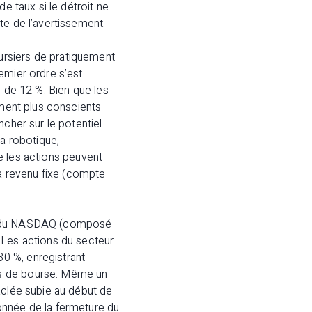
e taux si le détroit ne
te de l’avertissement.
ursiers de pratiquement
emier ordre s’est
é de 12 %. Bien que les
ement plus conscients
ncher sur le potentiel
la robotique,
ue les actions peuvent
 à revenu fixe (compte
5 % du NASDAQ (composé
 Les actions du secteur
0 %, enregistrant
es de bourse. Même un
aclée subie au début de
onnée de la fermeture du