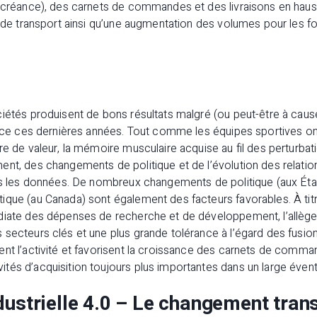
e créance), des carnets de commandes et des livraisons en hauss
t de transport ainsi qu’une augmentation des volumes pour les f
ciétés produisent de bons résultats malgré (ou peut-être à caus
 face ces dernières années. Tout comme les équipes sportives o
re de valeur, la mémoire musculaire acquise au fil des perturbat
ent, des changements de politique et de l’évolution des relat
ans les données. De nombreux changements de politique (aux État
ique (au Canada) sont également des facteurs favorables. À tit
diate des dépenses de recherche et de développement, l’allèg
secteurs clés et une plus grande tolérance à l’égard des fusion
ent l’activité et favorisent la croissance des carnets de comma
és d’acquisition toujours plus importantes dans un large évent
dustrielle 4.0 – Le changement tran