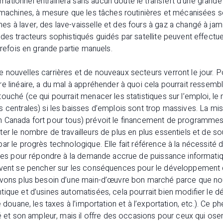
ationnel entraînera sans aucun doute le transfert d’une grande 
s machines, à mesure que les tâches routinières et mécanisées 
 à laver, des lave-vaisselle et des fours à gaz a changé à jam
des tracteurs sophistiqués guidés par satellite peuvent effectue
trefois en grande partie manuels.
nouvelles carrières et de nouveaux secteurs verront le jour. Po
e linéaire, a du mal à appréhender à quoi cela pourrait ressembl
ouché (ce qui pourrait menacer les statistiques sur l’emploi, le
s centrales) si les baisses d’emplois sont trop massives. La m
 Canada fort pour tous) prévoit le financement de programmes
r le nombre de travailleurs de plus en plus essentiels et de sout
r le progrès technologique. Elle fait référence à la nécessité d’
lles pour répondre à la demande accrue de puissance informatiqu
oivent se pencher sur les conséquences pour le développemen
’avons plus besoin d’une main-d’œuvre bon marché parce que n
ique et d’usines automatisées, cela pourrait bien modifier le 
e douane, les taxes à l’importation et à l’exportation, etc.). Ce
té et son ampleur, mais il offre des occasions pour ceux qui osen