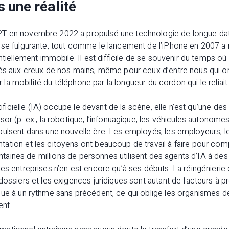
 une réalité
T en novembre 2022 a propulsé une technologie de longue date
sse fulgurante, tout comme le lancement de l’iPhone en 2007 a
entiellement immobile. Il est difficile de se souvenir du temps o
tés aux creux de nos mains, même pour ceux d’entre nous qui 
ir la mobilité du téléphone par la longueur du cordon qui le reliait
rtificielle (IA) occupe le devant de la scène, elle n’est qu’une 
or (p. ex., la robotique, l’infonuagique, les véhicules autonomes
ulsent dans une nouvelle ère. Les employés, les employeurs, le
ation et les citoyens ont beaucoup de travail à faire pour 
centaines de millions de personnes utilisent des agents d’IA à des
es entreprises n’en est encore qu’à ses débuts. La réingénierie
dossiers et les exigences juridiques sont autant de facteurs à
lue à un rythme sans précédent, ce qui oblige les organismes d
ent.