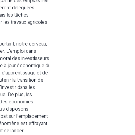
partie des emplois liés
seront déléguées.
ais les tâches
r les travaux agricoles
urtant, notre cerveau,
er. L’emploi dans
 moral des investisseurs
ise à jour économique du
 d’apprentissage et de
enir la transition de
investir dans les
e. De plus, les
t des économies
ous disposons
débat sur l’emplacement
 phénomène est effrayant
t se lancer.