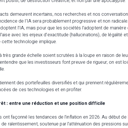
t positif, de destruction créatrice, et non par une apocalypse.
exacts demeurent incertains, nos recherches et nos conversatio
incidence de l’IA sera probablement progressive et non radica
doptent l’IA, mais pour que les sociétés l’adoptent de manière 
l’aise avec les enjeux d’exactitude (hallucinations), de légalité et
e cette technologie implique.
 à très grande échelle soient scrutées à la loupe en raison de l
e entendre que les investisseurs font preuve de rigueur; on est l
le.
tiennent des portefeuilles diversifiés et qui prennent régulièrem
ées de ces technologies et en profiter.
érêt : entre une réduction et une position difficile
ont façonné les tendances de l’inflation en 2026. Au début de l’a
re de ralentissement, soutenue par l’atténuation des pressions su