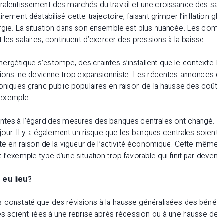
ralentissement des marchés du travail et une croissance des sal
irement déstabilisé cette trajectoire, faisant grimper l’inflation g
ergie. La situation dans son ensemble est plus nuancée. Les c
t les salaires, continuent d’exercer des pressions à la baisse.
rgétique s’estompe, des craintes s’installent que le contexte B
ations, ne devienne trop expansionniste. Les récentes annonces
roniques grand public populaires en raison de la hausse des co
exemple.
entes à l’égard des mesures des banques centrales ont changé.
 jour. Il y a également un risque que les banques centrales soien
ente en raison de la vigueur de l’activité économique. Cette même
 l’exemple type d’une situation trop favorable qui finit par deve
 eu lieu?
s constaté que des révisions à la hausse généralisées des bén
es soient liées à une reprise après récession ou à une hausse de 