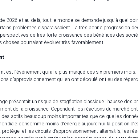
 2026 et au-delà, tout le monde se demande jusqu’à quel point 
ertains problèmes disparaissaient. La très bonne progression d
 perspectives de très forte croissance des bénéfices des socié
es choses pourraient évoluer très favorablement.
nt
nt est l’événement qui a le plus marqué ces six premiers mois. 
tions d’approvisionnement qui en ont découlé ont eu des réper
ge présentait un risque de stagflation classique : hausse des pr
issement de la croissance. Cependant, les réactions du marché o
ix des actifs beaucoup moins importantes que ce que les données
ndiale consomme moins d’énergie aujourd’hui, la position d’ex
 protège, et les circuits d’approvisionnement alternatifs, les ré