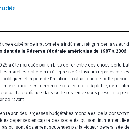
marchés
ne exubérance irrationnelle a indûment fait grimper la valeur d
sident de la Réserve fédérale américaine de 1987 à 2006
026 a été marquée par un bras de fer entre des chocs perturba
Les marchés ont été mis à l’épreuve à plusieurs reprises par le
s politiques et la peur de l’inflation. Tout au long de cette pério
omie mondiale est demeurée résiliente et adaptable, démontra
s coups. La confiance dans cette résilience sous pression a pe
r de l’avant.
 en raison des largesses budgétaires mondiales, de la consomm
des dépenses en capital des sociétés, qui sont intimement liée
lle, mais qui sont également soutenues par la vigueur généralisée