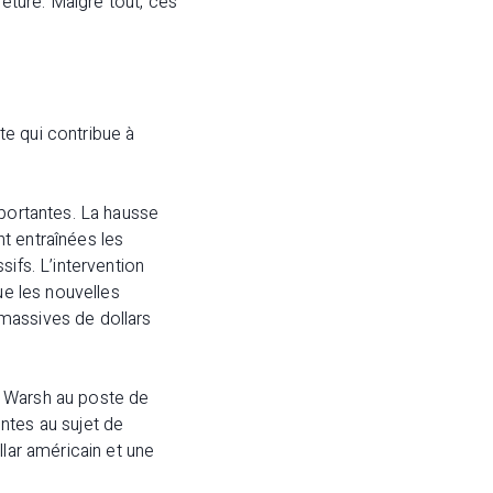
eture. Malgré tout, ces
e qui contribue à
mportantes. La hausse
t entraînées les
ifs. L’intervention
ue les nouvelles
massives de dollars
n Warsh au poste de
ntes au sujet de
llar américain et une