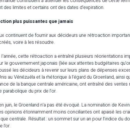
demande contribuent à atténuer les conséquences de cette ferm
t des limites et certains ont des dates d’expiration.
ction plus puissantes que jamais
x continuent de fournir aux décideurs une rétroaction important
réés, voire à les résoudre.
’année, cette rétroaction a entraîné plusieurs réorientations i
r le gouvernement japonais (liée aux attentes budgétaires qu’on
poussé les décideurs à revenir sur leurs plans de dépenses excess
nis au Vénézuéla et la rhétorique à l’égard du Groenland, ainsi q
nce de la banque centrale américaine, ont entraîné des ventes 
 parabolique du prix de l’or.
 juin, le Groenland n’a pas été évoqué. La nomination de Kevi
ses opinions étonnamment moins conciliantes ont apaisé les crai
que centrale. Résultat : un sommet sur un an pour l’indice du do
 l’or.