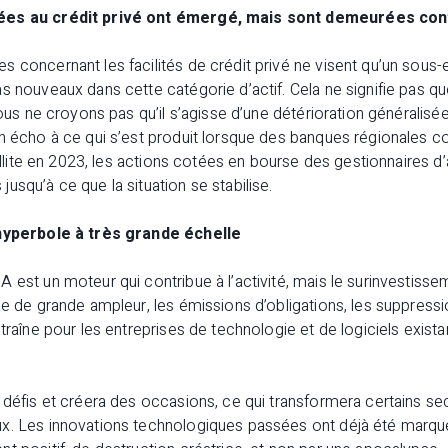
iées au crédit privé ont émergé, mais sont demeurées co
 concernant les facilités de crédit privé ne visent qu’un sous
s nouveaux dans cette catégorie d’actif. Cela ne signifie pas que
 Nous ne croyons pas qu’il s’agisse d’une détérioration généralis
En écho à ce qui s’est produit lorsque des banques régionales c
aillite en 2023, les actions cotées en bourse des gestionnaires d’
usqu’à ce que la situation se stabilise.
 hyperbole à très grande échelle
 est un moteur qui contribue à l’activité, mais le surinvestisse
ne de grande ampleur, les émissions d’obligations, les suppressi
ntraîne pour les entreprises de technologie et de logiciels exist
 défis et créera des occasions, ce qui transformera certains se
x. Les innovations technologiques passées ont déjà été marqu