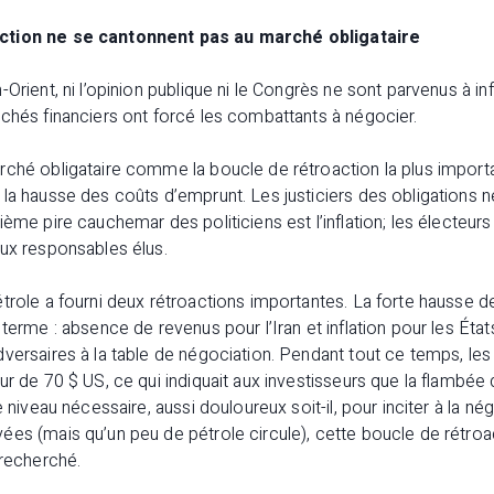
ction ne se cantonnent pas au marché obligataire
Orient, ni l’opinion publique ni le Congrès ne sont parvenus à in
chés financiers ont forcé les combattants à négocier.
ché obligataire comme la boucle de rétroaction la plus importan
la hausse des coûts d’emprunt. Les justiciers des obligations n
ème pire cauchemar des politiciens est l’inflation; les électeurs
aux responsables élus.
trole a fourni deux rétroactions importantes. La forte hausse d
terme : absence de revenus pour l’Iran et inflation pour les État
versaires à la table de négociation. Pendant tout ce temps, les 
ur de 70 $ US, ce qui indiquait aux investisseurs que la flambée 
e niveau nécessaire, aussi douloureux soit-il, pour inciter à la 
es (mais qu’un peu de pétrole circule), cette boucle de rétroa
 recherché.