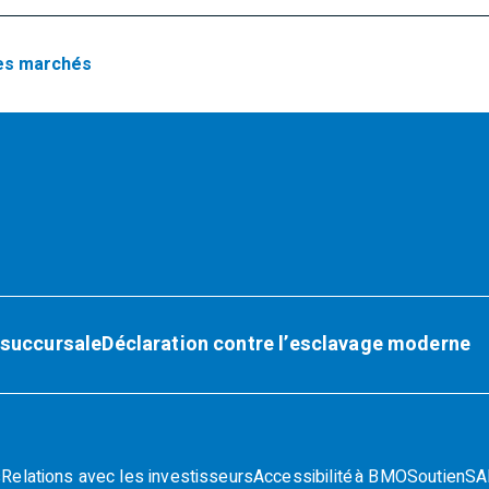
es marchés
 succursale
Déclaration contre l’esclavage moderne
s
Relations avec les investisseurs
Accessibilité à BMO
Soutien
SAD