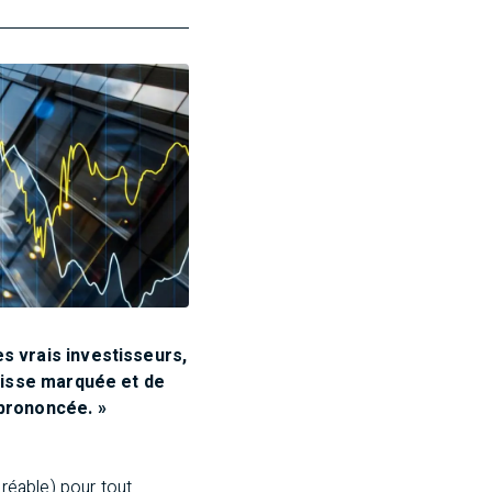
s vrais investisseurs,
baisse marquée et de
 prononcée. »
réable) pour tout