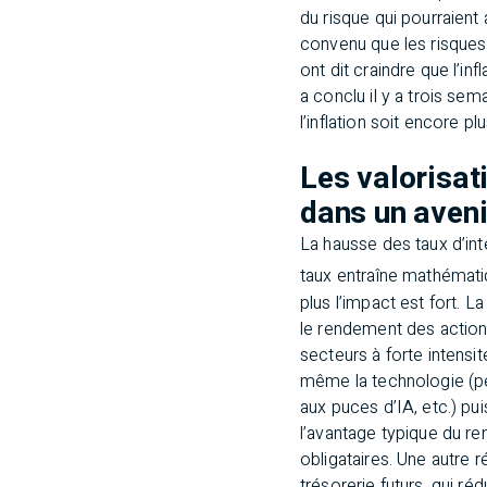
du risque qui pourraient 
convenu que les risques
ont dit craindre que l’
a conclu il y a trois sem
l’inflation soit encore p
Les valorisat
dans un aveni
La hausse des taux d’int
taux entraîne mathémati
plus l’impact est fort. 
le rendement des action
secteurs à forte intensi
même la technologie (p
aux puces d’IA, etc.) pu
l’avantage typique du r
obligataires. Une autre r
trésorerie futurs, qui réd