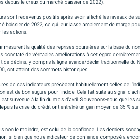
s depuis le creux du marché baissier de 2022).
urs sont redevenus positifs après avoir affiché les niveaux de s
hé baissier de 2022, ce qui leur laisse amplement de marge pou
 les actions.
r mesurent la qualité des reprises boursières sur la base du no
ns constaté de véritables améliorations à cet égard dernièremen
 de déclins, y compris la ligne avance/déclin traditionnelle du N
0, ont atteint des sommets historiques.
ures de ces indicateurs précèdent habituellement celles de l’in
n est de bon augure pour l’indice. Cela fait suite au signal d’acha
 est survenue à la fin du mois d’avril. Souvenons-nous que les
puis la crise du crédit ont entraîné un gain moyen de 35 % sur 
ais non le moindre, est celui de la confiance. Les derniers son
tion, si bien que notre indicateur de confiance composé a enco