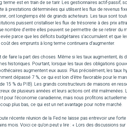
erme est en train de se tarir. Les gestionnaires actif-passif, soit
te à prestations déterminées qui utilisent les flux de revenus fi
 venir, ont longtemps été de grands acheteurs. Les taux sont to
tutions puissent cristalliser les flux de trésorerie à des prix att
que nombre d’entre elles peuvent se permettre de se retirer du
levée parce que les déficits budgétaires s’accumulent et que l
 le coût des emprunts à long terme continuera d’augmenter.
nt de faire la part des choses. Même si les taux augmentent, ils
mes historiques. Pourtant, lorsque les taux des obligations go
pothécaires augmentent eux aussi. Plus précisément, les taux h
ment dépassé 7 %, ce qui est loin d’être favorable pour le march
 de 15 % du PIB). Les grands constructeurs de maisons en resse
creux de plusieurs années et leurs actions ont été malmenées. L
nt pour l’économie canadienne, mais nous profitons actuellement
coup plus bas, ce qui est un net avantage pour notre marché.
oute récente réunion de la Fed ne laisse pas entrevoir une forte
ins mois. Voici ce qu’on peut y lire : « Lors des discussions sur