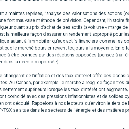
t à maintes reprises, l’analyse des valorisations des actions (
 une fort mauvaise méthode de prévision. Cependant, l’histoire f
rigueur quant au prix d’achat de ses actifs (avoir une « marge de
 est la meilleure façon d’assurer un rendement approprié pour les
ique autant à l’immobilier qu’aux actifs financiers comme les obl
est que le marché boursier revient toujours à la moyenne. En effe
nce à être corrigés par des réactions opposées (pensez à un él
er dans la direction opposée).
te changeant de l’inflation et des taux d’intérêt offre des occasi
es. Au Canada, par exemple, le marché a réagi de façon très diff
ns nettement supérieurs lorsque les taux d’intérêt ont augment
nt coïncidé avec des pressions inflationnistes et de solides cy
n ont découlé. Rappelons à nos lecteurs qu’environ le tiers de l
&P/TSX se situe dans les secteurs de l’énergie et des matières 