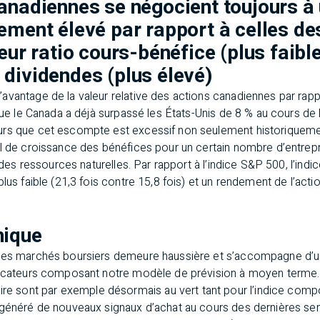
anadiennes se négocient toujours 
ement élevé par rapport à celles de
eur ratio cours-bénéfice (plus faible
dividendes (plus élevé)
avantage de la valeur relative des actions canadiennes par rapp
 que le Canada a déjà surpassé les États-Unis de 8 % au cours de 
rs que cet escompte est excessif non seulement historiqueme
el de croissance des bénéfices pour un certain nombre d’entrepr
et des ressources naturelles. Par rapport à l’indice S&P 500, l’
lus faible (21,3 fois contre 15,8 fois) et un rendement de l’acti
nique
 des marchés boursiers demeure haussière et s’accompagne d’u
dicateurs composant notre modèle de prévision à moyen terme. 
 sont par exemple désormais au vert tant pour l’indice com
 généré de nouveaux signaux d’achat au cours des dernières se