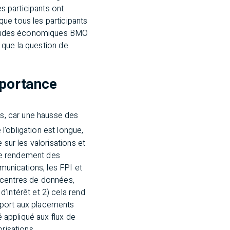
es participants ont
ue tous les participants
] Études économiques BMO
e que la question de
mportance
ns, car une hausse des
l’obligation est longue,
 sur les valorisations et
le rendement des
mmunications, les FPI et
centres de données,
’intérêt et 2) cela rend
pport aux placements
é appliqué aux flux de
orisations.