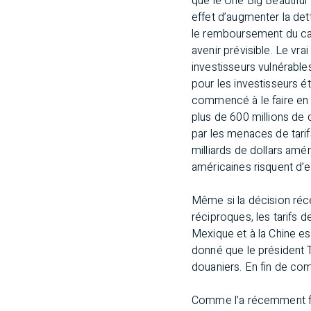
que le
One Big Beautiful B
effet d’augmenter la det
le remboursement du cap
avenir prévisible. Le vr
investisseurs vulnérables
pour les investisseurs é
commencé à le faire en 
plus de 600 millions de 
par les menaces de tari
milliards de dollars améri
américaines risquent d’e
Même si la décision réce
réciproques, les tarifs 
Mexique et à la Chine es
donné que le président T
douaniers. En fin de co
Comme l’a récemment fa