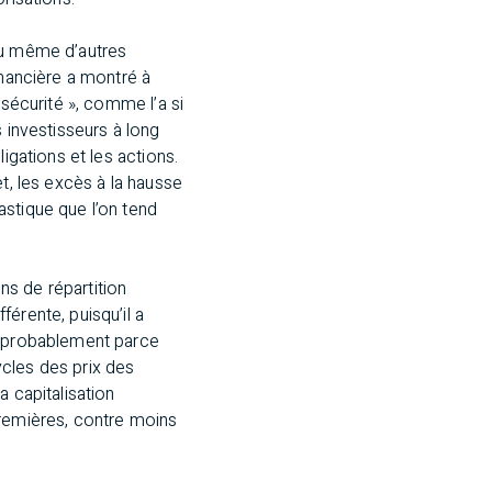
ou même d’autres
inancière a montré à
 sécurité », comme l’a si
 investisseurs à long
igations et les actions.
t, les excès à la hausse
astique que l’on tend
ons de répartition
érente, puisqu’il a
é, probablement parce
cles des prix des
a capitalisation
premières, contre moins