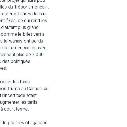
té, projet qui aura pour
lles du Trésor américain,
 resteront sûres dans un
t fixes, ce qui rend les
t d’autant plus grand
 comme le billet vert a
s taïwanais ont perdu
 dollar américain causée
tiennent plus de 7 000
es des politiques
ées.
quer les tarifs
ation Trump au Canada, au
l’incertitude étant
ugmenter les tarifs
à court terme.
de pour les obligations