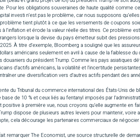
ill
(beau et grand projet de loi) du président Trump ne soit adop
te. Pour les obligations souveraines de haute qualité comme ce
ital investi n’est pas le problème, car nous supposons qu’elles
ai problème tient plutôt à ce que les versements de coupons soien
 à l’inflation et érode la valeur réelle des titres. Ce problème es
trangers lorsque la devise du pays émetteur subit des pressions
2025. À titre d’exemple, Bloomberg a souligné que les assureur
dollars américains seulement en avril à cause de la faiblesse du
fs douaniers du président Trump. Comme les pays asiatiques dé
cains d’actifs américains, la volatilité et l’incertitude persistant
ntraîner une diversification vers d’autres actifs pendant des ann
nte du Tribunal du commerce international des États-Unis de blo
de base de 10 % et ceux liés au fentanyl imposés par l’administr
t positive à première vue, nous croyons qu’elle augmente en fait 
rump dispose de plusieurs autres leviers pour maintenir, voire a
mpte, cela décourage les partenaires commerciaux de négocier 
it remarquer The Economist, une source structurelle de deman