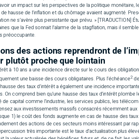
avoir un impact sur les perspectives de la politique monétaire, l
 de hausse de l’inflation et du chômage avaient augmenté. Presq
inflation ne s’avère plus persistante que prévu. » [TRADUCTION
aines que la Fed sonnait l’alarme de la stagflation, mais il sembl
lus préoccupante.
ions des actions reprendront de l’i
r plutôt proche que lointain
érêt à 10 ans a une incidence directe sur le cours des obligatio
2
quement une baisse des cours obligataires. Plus l’échéance
de 
La hausse des taux d’intérêt a également une incidence importante
s. On comprend bien qu’une hausse des taux d’intérêt plombe 
té de capital comme l’industrie, les services publics, les téléco
ensez aux investissements massifs consacrés récemment aux 
isque 1) le coût des fonds augmente en cas de hausse des taux d
endement des actions de ces secteurs moins intéressant par ra
épercussion très importante est le taux d’actualisation plus élev
uit la valeur actualisée des bénéfices futurs et, de ce fait, les val