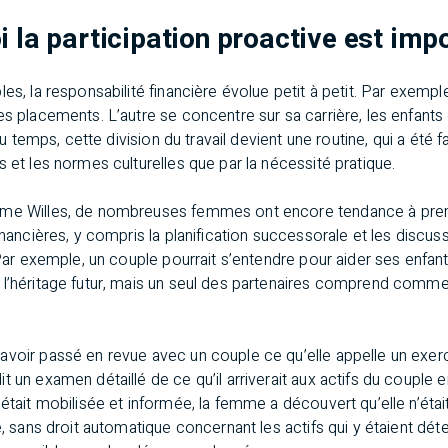
i la participation proactive est imp
es, la responsabilité financière évolue petit à petit. Par exemple
es placements. L’autre se concentre sur sa carrière, les enfant
l du temps, cette division du travail devient une routine, qui a été
s et les normes culturelles que par la nécessité pratique.
Mme Willes, de nombreuses femmes ont encore tendance à prend
inancières, y compris la planification successorale et les discuss
 Par exemple, un couple pourrait s’entendre pour aider ses enfant
 l’héritage futur, mais un seul des partenaires comprend comme
voir passé en revue avec un couple ce qu’elle appelle un exerci
t un examen détaillé de ce qu’il arriverait aux actifs du couple
 était mobilisée et informée, la femme a découvert qu’elle n’étai
e, sans droit automatique concernant les actifs qui y étaient déten