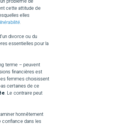
d’un problème de
nt cette attitude de
esquelles elles
lnérabilité
.
d’un divorce ou du
res essentielles pour la
long terme – peuvent
ions financières est
, les femmes choisissent
 pas certaines de ce
vée
. Le contraire peut
examiner honnêtement
e confiance dans les