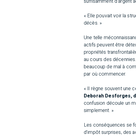
suffisamment d’argent 
« Elle pouvait voir la st
décès. »
Une telle méconnaissance
actifs peuvent être déte
propriétés transfrontaliè
au cours des décennies. 
beaucoup de mal à compre
par où commencer.
« Il règne souvent une ce
Deborah Desforges, di
confusion découle un man
simplement. »
Les conséquences se fon
d’impôt surprises, des 