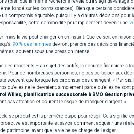
ons (bien que la même recherche révèle qu’il s’agit davantage 
lème fondé sur les connaissances). Bien que certains considère
n compromis équitable, puisqu’il y a d’autres décisions pour l
responsabilité, cette commodité peut rapidement devenir une
vu
, mais la vie peut changer en un instant. Que ce soit en raison 
usqu’à
90 % des femmes
devront prendre des décisions financiè
-mêmes, souvent sous une pression intense.
s ces moments – au sujet des actifs, la sécurité financière à 
enir. Pour de nombreuses personnes, ne pas participer aux décis
este souvent que lorsque les circonstances changent. « Parfois
emps qu’elles ne le devraient, simplement parce qu’elles ne sont
rol Willes, planificatrice successorale à BMO Gestion pri
 font pas attention et courent le risque de manquer d’argent. »
 se produit est la première étape pour réagir. Cela signifie 
n proactive est importante et savoir comment acquérir une réell
 de patrimoine, avant que la vie ne se charge de l’exiger.