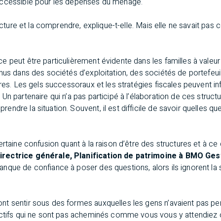
accessible pour les dépenses du ménage.
ructure et la comprendre, explique-t-elle. Mais elle ne savait pas c
 peut être particulièrement évidente dans les familles à valeur
nus dans des sociétés d’exploitation, des sociétés de portefeuil
res. Les gels successoraux et les stratégies fiscales peuvent inf
Un partenaire qui n’a pas participé à l’élaboration de ces struct
ndre la situation. Souvent, il est difficile de savoir quelles 
rtaine confusion quant à la raison d’être des structures et à ce 
rectrice générale, Planification de patrimoine à BMO Ges
que de confiance à poser des questions, alors ils ignorent la 
t sentir sous des formes auxquelles les gens n’avaient pas pen
actifs qui ne sont pas acheminés comme vous vous y attendiez o