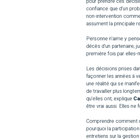
pour prendre ces décisi
confiance que d’un prob
non-intervention comme u
assument la principale 
Personne n’aime y penser
décès d’un partenaire, j
première fois par elles
Les décisions prises dan
façonner les années à v
une réalité qui se manif
de travailler plus longt
qu’elles ont, explique
Ca
être vrai aussi. Elles ne
Comprendre comment cela
pourquoi la participatio
entretiens sur la gestion