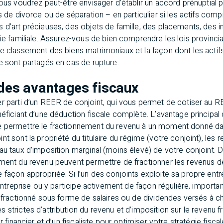
vous voudrez peut-être envisager d’établir un accord prénuptial
as de divorce ou de séparation – en particulier si les actifs com
s d’art précieuses, des objets de famille, des placements, des
ie familiale. Assurez-vous de bien comprendre les lois provincial
e classement des biens matrimoniaux et la façon dont les actifs
e sont partagés en cas de rupture.
i des avantages fiscaux
r parti d’un REER de conjoint, qui vous permet de cotiser au R
néficiant d’une déduction fiscale complète. L’avantage principal 
e permettre le fractionnement du revenu à un moment donné da
t sont la propriété du titulaire du régime (votre conjoint), les re
au taux d’imposition marginal (moins élevé) de votre conjoint. 
ement du revenu peuvent permettre de fractionner les revenus d
façon appropriée. Si l’un des conjoints exploite sa propre entre
’entreprise ou y participe activement de façon régulière, importa
e fractionné sous forme de salaires ou de dividendes versés à c
strictes d’attribution du revenu et d’imposition sur le revenu fr
r financier et d’un fiscaliste pour optimiser votre stratégie fiscal