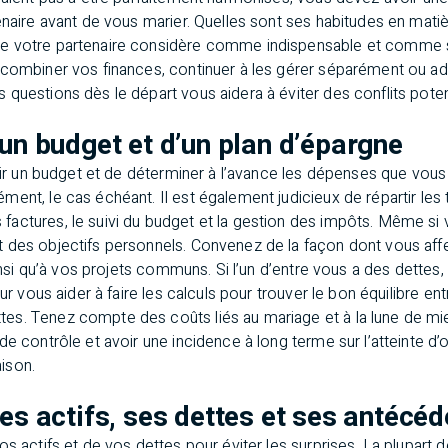
enaire avant de vous marier. Quelles sont ses habitudes en mati
e votre partenaire considère comme indispensable et comme
 combiner vos finances, continuer à les gérer séparément ou 
questions dès le départ vous aidera à éviter des conflits poten
’un budget et d’un plan d’épargne
blir un budget et de déterminer à l’avance les dépenses que vous
ent, le cas échéant. Il est également judicieux de répartir les 
actures, le suivi du budget et la gestion des impôts. Même si 
 des objectifs personnels. Convenez de la façon dont vous aff
ainsi qu’à vos projets communs. Si l’un d’entre vous a des dettes, 
our vous aider à faire les calculs pour trouver le bon équilibre e
s. Tenez compte des coûts liés au mariage et à la lune de mie
de contrôle et avoir une incidence à long terme sur l’atteinte d’
ison.
ses actifs, ses dettes et ses antécéd
os actifs et de vos dettes pour éviter les surprises. La plupart