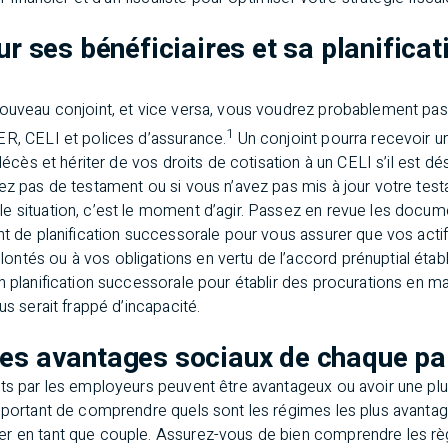
ur ses bénéficiaires et sa planificat
nouveau conjoint, et vice versa, vous voudrez probablement pas
1
ER, CELI et polices d’assurance.
Un conjoint pourra recevoir 
 décès et hériter de vos droits de cotisation à un CELI s’il est d
ez pas de testament ou si vous n’avez pas mis à jour votre test
 situation, c’est le moment d’agir. Passez en revue les documen
nt de planification successorale pour vous assurer que vos actif
tés ou à vos obligations en vertu de l’accord prénuptial établi
n planification successorale pour établir des procurations en ma
us serait frappé d’incapacité.
les avantages sociaux de chaque pa
rts par les employeurs peuvent être avantageux ou avoir une plu
mportant de comprendre quels sont les régimes les plus avantage
r en tant que couple. Assurez-vous de bien comprendre les r