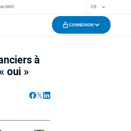
FR
 de BMO
CONNEXION
anciers à
« oui »