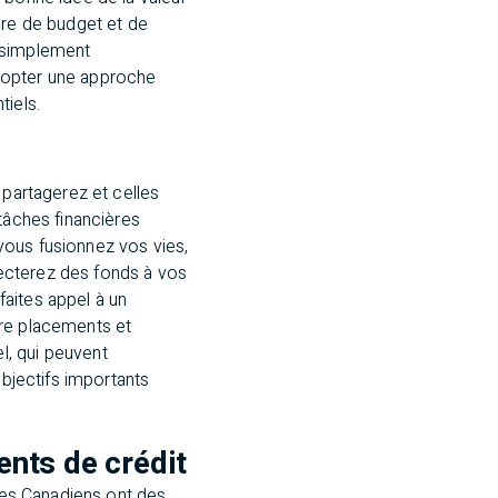
ère de budget et de
 simplement
adopter une approche
tiels.
 partagerez et celles
tâches financières
vous fusionnez vos vies,
ecterez des fonds à vos
faites appel à un
ntre placements et
l, qui peuvent
objectifs importants
ents de crédit
 des Canadiens ont des