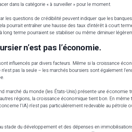
acer dans la catégorie « à surveiller » pour le moment.
 les questions de crédibilité peuvent indiquer que les banques
 Cela pourrait entraîner une hausse des taux d’intérêt à court term
 à long terme pourraient se stabiliser ou même diminuer légère
rsier n’est pas l’économie.
ont influencés par divers facteurs. Même si la croissance éco
e n’est pas la seule – les marchés boursiers sont également l’end
e.
grand marché du monde (les États-Unis) présente une économie tr
autres régions, la croissance économique tient bon. En même 
i concerne l’IA) n’est pas particulièrement redevable au pétrol
 au stade du développement et des dépenses en immobilisations.