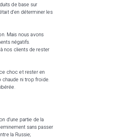
oduits de base sur
 était d’en déterminer les
ion. Mais nous avons
ents négatifs.
 nos clients de rester
e choc et rester en
 chaude ni trop froide.
libérée.
on d’une partie de la
acheminement sans passer
ntre la Russie;