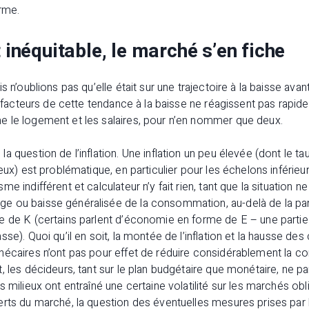
erme.
t inéquitable, le marché s’en fiche
s n’oublions pas qu’elle était sur une trajectoire à la baisse av
ns facteurs de cette tendance à la baisse ne réagissent pas rapid
 le logement et les salaires, pour n’en nommer que deux.
a question de l’inflation. Une inflation un peu élevée (dont le
eux) est problématique, en particulier pour les échelons inférieur
e indifférent et calculateur n’y fait rien, tant que la situation n
 ou baisse généralisée de la consommation, au-delà de la part
e de K (certains parlent d’économie en forme de E – une partie 
se). Quoi qu’il en soit, la montée de l’inflation et la hausse de
hécaires n’ont pas pour effet de réduire considérablement la
, les décideurs, tant sur le plan budgétaire que monétaire, ne p
 milieux ont entraîné une certaine volatilité sur les marchés obl
erts du marché, la question des éventuelles mesures prises par