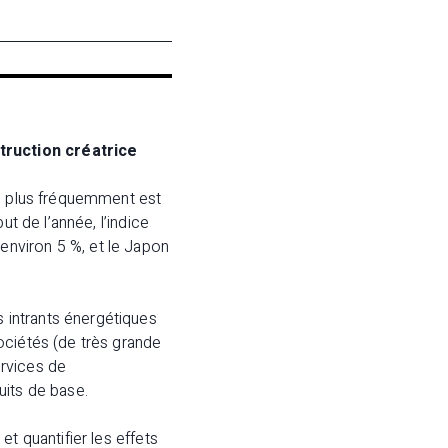
struction créatrice
le plus fréquemment est
t de l’année, l’indice
nviron 5 %, et le Japon
 intrants énergétiques
ociétés (de très grande
ervices de
uits de base.
t quantifier les effets