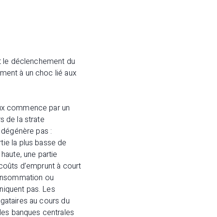
ant le déclenchement du
ement à un choc lié aux
 taux commence par un
s de la strate
e dégénère pas :
ie la plus basse de
haute, une partie
s coûts d’emprunt à court
 consommation ou
aniquent pas. Les
igataires au cours du
 les banques centrales