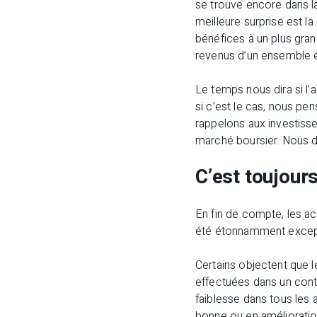
se trouve encore dans la
meilleure surprise est l
bénéfices à un plus gra
revenus d’un ensemble é
Le temps nous dira si l’
si c’est le cas, nous pe
rappelons aux investisse
marché boursier. Nous d
C’est toujour
En fin de compte, les a
été étonnamment except
Certains objectent que 
effectuées dans un contex
faiblesse dans tous les
bonne ou en amélioration