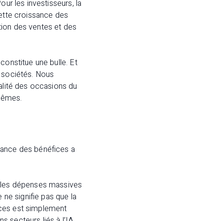
ur les investisseurs, la
cette croissance des
tion des ventes et des
constitue une bulle. Et
e sociétés. Nous
ralité des occasions du
rêmes.
sance des bénéfices a
r les dépenses massives
 ne signifie pas que la
ices est simplement
 secteurs liés à l’IA.