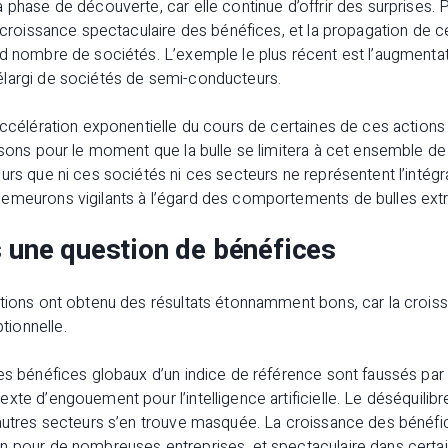
 phase de découverte, car elle continue d’offrir des surprises. Po
a croissance spectaculaire des bénéfices, et la propagation de 
nd nombre de sociétés. L’exemple le plus récent est l’augmenta
largi de sociétés de semi-conducteurs.
accélération exponentielle du cours de certaines de ces actions 
nsons pour le moment que la bulle se limitera à cet ensemble d
urs que ni ces sociétés ni ces secteurs ne représentent l’intég
emeurons vigilants à l’égard des comportements de bulles ext
s une question de bénéfices
ctions ont obtenu des résultats étonnamment bons, car la crois
ionnelle.
les bénéfices globaux d’un indice de référence sont faussés pa
te d’engouement pour l’intelligence artificielle. Le déséquilibre
 autres secteurs s’en trouve masquée. La croissance des bénéf
 pour de nombreuses entreprises, et spectaculaire dans certains