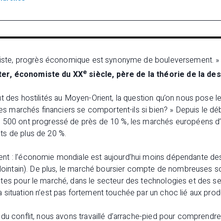
aliste, progrès économique est synonyme de bouleversement. »
e
er, économiste du XX
siècle, père de la théorie de la de
ut des hostilités au Moyen-Orient, la question qu’on nous pose 
les marchés financiers se comportent-ils si bien? » Depuis le débu
 500 ont progressé de près de 10 %, les marchés européens d’e
s de plus de 20 %.
t : l’économie mondiale est aujourd’hui moins dépendante des
i lointain). De plus, le marché boursier compte de nombreuses s
tes pour le marché, dans le secteur des technologies et des s
situation n’est pas fortement touchée par un choc lié aux prod
du conflit, nous avons travaillé d’arrache-pied pour comprendre e