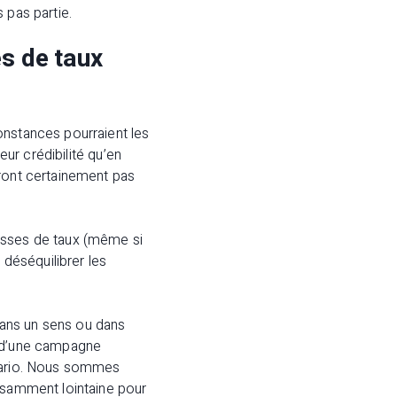
 pas partie.
s de taux
onstances pourraient les
eur crédibilité qu’en
eront certainement pas
ausses de taux (même si
 déséquilibrer les
dans un sens ou dans
t d’une campagne
énario. Nous sommes
fisamment lointaine pour