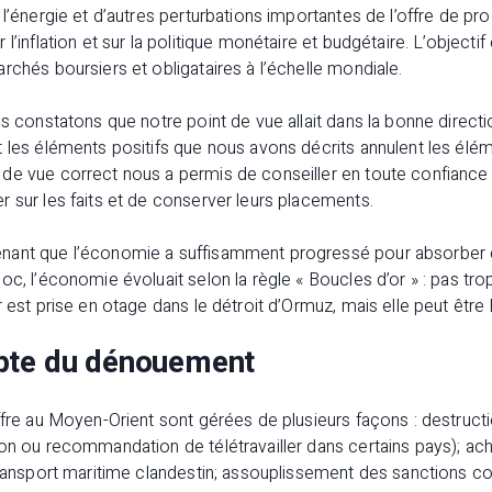
 l’énergie et d’autres perturbations importantes de l’offre de pr
l’inflation et sur la politique monétaire et budgétaire. L’objectif
rchés boursiers et obligataires à l’échelle mondiale.
us constatons que notre point de vue allait dans la bonne direct
 les éléments positifs que nous avons décrits annulent les élém
de vue correct nous a permis de conseiller en toute confiance à
 sur les faits et de conserver leurs placements.
nant que l’économie a suffisamment progressé pour absorber c
oc, l’économie évoluait selon la règle « Boucles d’or » : pas trop
 est prise en otage dans le détroit d’Ormuz, mais elle peut être 
pte du dénouement
ffre au Moyen-Orient sont gérées de plusieurs façons : destructi
ion ou recommandation de télétravailler dans certains pays); 
transport maritime clandestin; assouplissement des sanctions co