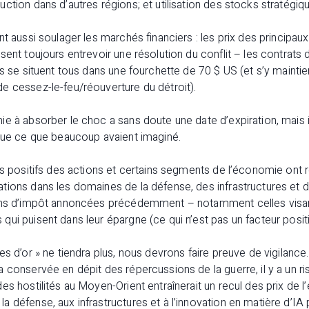
ction dans d’autres régions; et utilisation des stocks stratégiq
nt aussi soulager les marchés financiers : les prix des principau
sent toujours entrevoir une résolution du conflit – les contrats d
ns se situent tous dans une fourchette de 70 $ US (et s’y mainti
e cessez-le-feu/réouverture du détroit).
ie à absorber le choc a sans doute une date d’expiration, mais 
 que ce que beaucoup avaient imaginé.
rs positifs des actions et certains segments de l’économie ont r
ions dans les domaines de la défense, des infrastructures et de
ons d’impôt annoncées précédemment – notamment celles visant 
ui puisent dans leur épargne (ce qui n’est pas un facteur positi
es d’or » ne tiendra plus, nous devrons faire preuve de vigilanc
 conservée en dépit des répercussions de la guerre, il y a un 
s hostilités au Moyen-Orient entraînerait un recul des prix de l’
 défense, aux infrastructures et à l’innovation en matière d’IA 