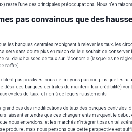
x) reste l’une des principales préoccupations. Nous n’en faisons
es pas convaincus que des hausse
e les banques centrales rechignent à relever les taux, les circ
t, ce sera sans doute plus en raison de leur souhait de conserver l
une ou deux hausses de taux sur l’économie (lesquelles ne régl
e l’offre).
emblent pas positives, nous ne croyons pas non plus que les h
e désir des banques centrales de maintenir leur crédibilité) vont
aux cycles de taux, et non à de légers rajustements.
 grand cas des modifications de taux des banques centrales, 
cideurs laissent entendre que ces changements marquent le débu
e que nous entendons, et les marchés n’intègrent pas un tel sc
t se produire, mais nous pensons que cette perspective est suf