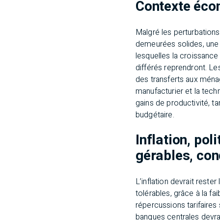
Contexte écon
Malgré les perturbation
demeurées solides, une 
lesquelles la croissance
différés reprendront. L
des transferts aux ménage
manufacturier et la tech
gains de productivité, t
budgétaire.
Inflation, pol
gérables, con
L’inflation devrait rest
tolérables, grâce à la f
répercussions tarifaires
banques centrales devrai