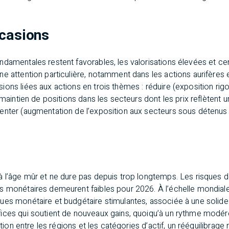
ccasions
ndamentales restent favorables, les valorisations élevées et ce
 attention particulière, notamment dans les actions aurifères et 
ions liées aux actions en trois thèmes : réduire (exposition r
 (maintien de positions dans les secteurs dont les prix reflètent
enter (augmentation de l’exposition aux secteurs sous détenus q
à l’âge mûr et ne dure pas depuis trop longtemps. Les risques d
s monétaires demeurent faibles pour 2026. À l’échelle mondiale
ues monétaire et budgétaire stimulantes, associée à une solid
ices qui soutient de nouveaux gains, quoiqu’à un rythme modé
cation entre les régions et les catégories d’actif, un rééquilibrag