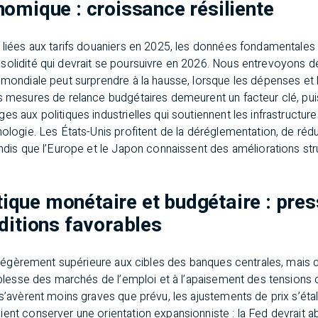
omique : croissance résiliente
s liées aux tarifs douaniers en 2025, les données fondamentale
solidité qui devrait se poursuivre en 2026. Nous entrevoyons d
 mondiale peut surprendre à la hausse, lorsque les dépenses et
es mesures de relance budgétaires demeurent un facteur clé, pu
s aux politiques industrielles qui soutiennent les infrastructure
nologie. Les États-Unis profitent de la déréglementation, de réd
andis que l’Europe et le Japon connaissent des améliorations str
itique monétaire et budgétaire : pre
ditions favorables
er légèrement supérieure aux cibles des banques centrales, mais
aiblesse des marchés de l’emploi et à l’apaisement des tension
 s’avèrent moins graves que prévu, les ajustements de prix s’éta
ent conserver une orientation expansionniste : la Fed devrait a