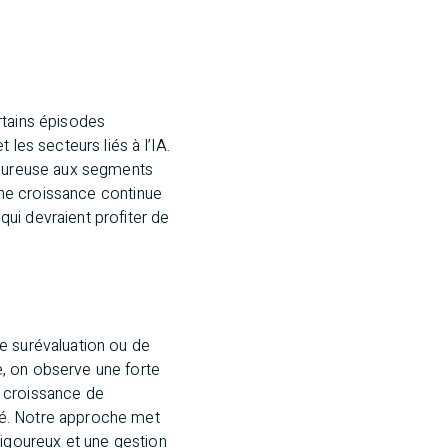
rtains épisodes
les secteurs liés à l’IA.
igoureuse aux segments
 une croissance continue
ui devraient profiter de
e surévaluation ou de
, on observe une forte
e croissance de
ré. Notre approche met
e rigoureux et une gestion