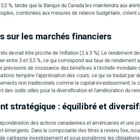
3,5 %, tandis que la Banque du Canada les maintiendra aux alen
souples, combinées aux mesures de relance budgétaire, créent 
 sur les marchés financiers
és devrait être proche de l’inflation (2 à 3 %). Le rendement des
uer entre 3 et 3,5 %, ce qui correspond aux taux de rendement a
s prévisions de croissance des bénéfices à l’échelle mondiale d
ations tempère l’appréciation des cours, ce qui se traduit par
cements non traditionnels comme le capital-investissement, le cré
 des outils utiles pour la diversification et l’amélioration du re
t stratégique : équilibré et diversif
rpondération des actions canadiennes et américaines et une p
t émergents. Dans la composante des titres à revenu fixe, nous 
 de catégorie investissement et sous-pondérons les obligation