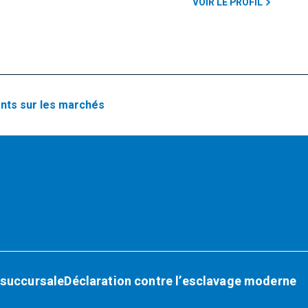
VOIR LE PROFIL
ts sur les marchés
 succursale
Déclaration contre l’esclavage moderne