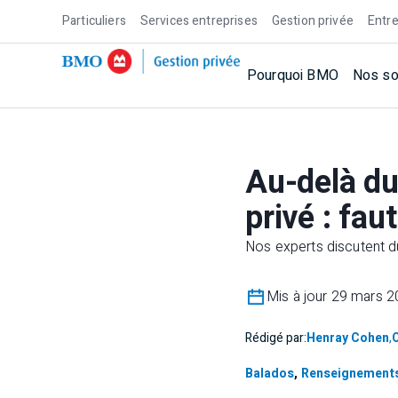
Particuliers
Services entreprises
Gestion privée
Entre
Pourquoi BMO
Nos so
Au-delà du
privé : faut
Nos experts discutent du
Mis à jour 29 mars 
Rédigé par:
Henray Cohen
,
C
Balados
,
Renseignements