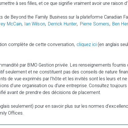
smettre à ses filles, et ce que signifie vraiment avoir une raison d’
s de Beyond the Family Business sur la plateforme
Canadian Fa
rey McCain
,
Ian Wilson
,
Derrick Hunter
,
Pierre Somers
,
Ben He
iption complète de cette conversation,
cliquez ici
(en anglais seu
mmandité par BMO Gestion privée. Les renseignements fournis 
atif seulement et ne constituent pas des conseils de nature fina
ts de vue exprimés par l’hôte et les invités sont les leurs et ne
ons d’une organisation ou d’une entreprise. Consultez toujours u
lifié avant de prendre des décisions de placement.
glais seulement) pour en savoir plus sur les normes d’excellence
ily Offices.