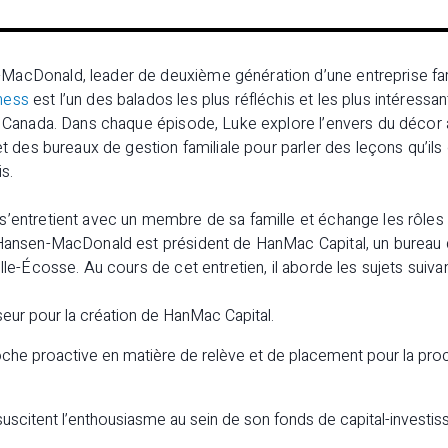
acDonald, leader de deuxième génération d’une entreprise fami
ness
est l’un des balados les plus réfléchis et les plus intéressa
au Canada. Dans chaque épisode, Luke explore l’envers du décor
et des bureaux de gestion familiale pour parler des leçons qu’ils
s.
’entretient avec un membre de sa famille et échange les rôles :
 Hansen-MacDonald est président de HanMac Capital, un bureau d
lle-Écosse. Au cours de cet entretien, il aborde les sujets suivan
yseur pour la création de HanMac Capital.
che proactive en matière de relève et de placement pour la proc
uscitent l’enthousiasme au sein de son fonds de capital-investi