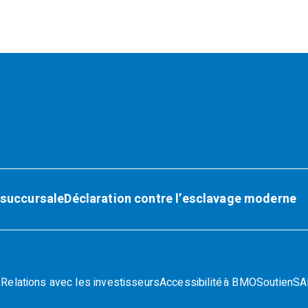
 succursale
Déclaration contre l’esclavage moderne
s
Relations avec les investisseurs
Accessibilité à BMO
Soutien
SAD