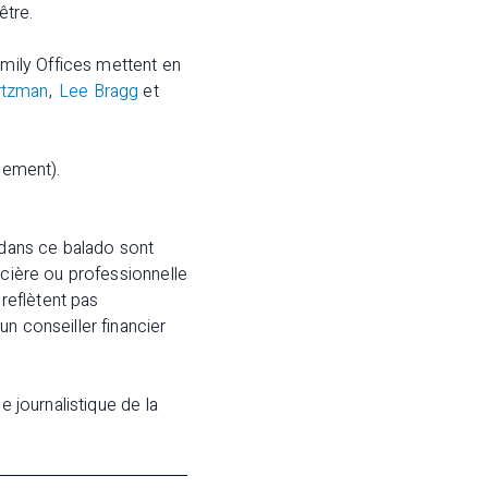
être.
mily Offices
mettent en
rtzman
,
Lee Bragg
et
lement).
dans ce balado sont
ncière ou professionnelle
 reflètent pas
n conseiller financier
 journalistique de la