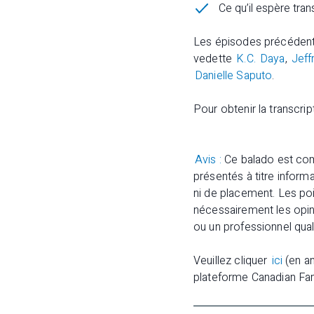
Ce qu’il espère tran
Les épisodes précédent
vedette
K.C.
Daya
,
Jeff
Danielle Saputo
.
Pour obtenir la transcr
Avis :
Ce balado est co
présentés à titre inform
ni de placement. Les poin
nécessairement les opini
ou un professionnel qua
Veuillez cliquer
ici
(en an
plateforme Canadian Fam