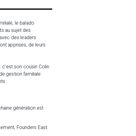
liale, le balado
nts au sujet des
 avec des leaders
 ont apprises, de leurs
 c’est son cousin Colin
e gestion familiale
ts :
haine génération est
ssement, Founders East.